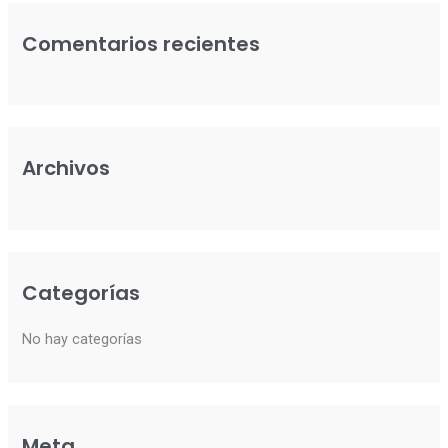
c
Comentarios recientes
a
r
p
o
Archivos
r
:
Categorías
No hay categorías
Meta